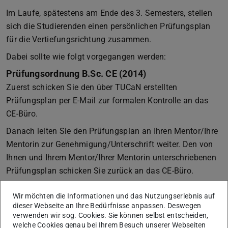
Im Laufe, spätestens am Ende des 3. Semesters, stellen
sich die Studierenden einen persönlichen Prüfungsplan
für die Vertiefungsrichtung zusammen.
Dabei sollte wie folgt vorgegangen werden:
Prüfungsordnung B.Sc. CE (2014)
Zuerst schicken Sie den über TUCaN erstellten
Prüfungsplan per E-Mail zur formalen Kontrolle an das
CE-Büro.
Danach leiten Sie den Prüfungsplan an Ihren Mentor/Ihre
Mentorin zur Genehmigung/Unterschrift weiter. Den von
Ihnen und Ihrem Mentor/Ihrer Mentorin unterschriebenen
Prüfungsplan schicken Sie zurück an das CE-Büro.
Falls die Fachvertretung der gewählten
Wir möchten die Informationen und das Nutzungserlebnis auf
Vertiefungsrichtung nicht gleichzeitig Ihr Mentor/Ihre
dieser Webseite an Ihre Bedürfnisse anpassen. Deswegen
Mentorin ist, können Sie einen
Wechsel
(PDF-Datei)
(wird in neuem T
beantragen.
verwenden wir sog. Cookies. Sie können selbst entscheiden,
welche Cookies genau bei Ihrem Besuch unserer Webseiten