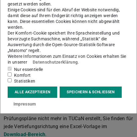
Die Aktivierung des Prüfungsplans in TUCaN erfolgt i.d.R.
gesetzt werden sollen.
Einige Cookies sind für den Abruf der Website notwendig,
innerhalb von 1 – 2 Tagen. Ab diesem Zeitpunkt können
damit diese auf Ihrem Endgerät richtig anzeigen werden
Sie sich zu den Prüfungen anmelden.
kann. Diese essentiellen Cookies können nicht abgewählt
werden.
WICHTIG: Falls Ihr Mentor/Ihre Mentorin Ihnen Module
Der Komfort-Cookie speichert Ihre Spracheinstellung und
genehmigt hat, welche nicht regulär im CE-Modulkatalog
bevorzugte Suchmaschine, während „Statistik“ die
enthalten sind („Einzelgenehmigungen“), können Sie diese
Auswertung durch die Open-Source-Statistik-Software
„Matomo“ regelt.
per Hand auf den ausgedruckten Prüfungsplan eintragen.
Weitere Informationen zum Einsatz von Cookies erhalten Sie
Die Prüfung dieser Module muss zunächst unter
in unserer
Datenschutzerklärung
.
„Zusätzliche Leistungen“ angemeldet werden. Nach
Nur essentielle
Komfort
Veröffentlichung der Note geben Sie bitte im CE-Büro
Statistiken
Bescheid, dann können diese Module dem korrekten
Bereich im Prüfungsplan zugeordnet werden.
ALLE AKZEPTIEREN
SPEICHERN & SCHLIESSEN
Prüfungsordnung B.Sc. CE (2023)
Impressum
In der „neuen“ Prüfungsordnung werden die
Prüfungspläne nicht mehr in TUCaN erstellt, Sie finden für
jede Vertiefungsrichtung eine Excel-Vorlage im
Download-Bereich
.