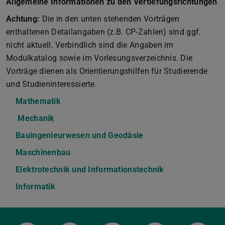
Allgemeine Informationen zu den Vertiefungsrichtungen
Achtung:
Die in den unten stehenden Vorträgen
enthaltenen Detailangaben (z.B. CP-Zahlen) sind ggf.
nicht aktuell. Verbindlich sind die Angaben im
Modulkatalog sowie im Vorlesungsverzeichnis. Die
Vorträge dienen als Orientierungshilfen für Studierende
und Studieninteressierte.
Mathematik
(PDF-Datei)
(wird in neuem Tab geöffnet)
Mechanik
(PDF-Datei)
(wird in neuem Tab geöffnet)
Bauingenieurwesen und Geodäsie
(PDF-Datei)
(wird in neuem Tab g
Maschinenbau
(PDF-Datei)
(wird in neuem Tab geöffnet)
Elektrotechnik und Informationstechnik
(PDF-Datei)
(wird in neuem 
Informatik
(PDF-Datei)
(wird in neuem Tab geöffnet)